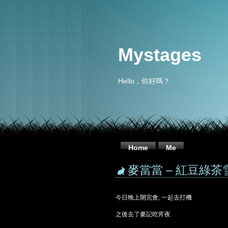
Mystages
Hello，你好嗎？
Home
Me
麥當當 – 紅豆綠茶
今日晚上開完會, 一起去打機
之後去了麥記吃宵夜