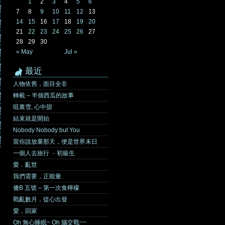
1
2
3
4
5
6
7
8
9
10
11
12
13
14
15
16
17
18
19
20
21
22
23
24
25
26
27
28
29
30
« May
Jul »
最近
人物依舊，面目全非
轉載 – 半個西瓜的故事
咀裏雪, 心中甜
結束就是開始
Nobody Nobody but You
當你說放棄那天，便是世界末日
一個人去旅行 ﹣初級生
愛．亂世
我們需要，正能量
傻B 五號 – 第一次食檸檬
戰亂數月，從心出發
愛，回家
Oh 無心睡眠~ Oh 腦交戰~~