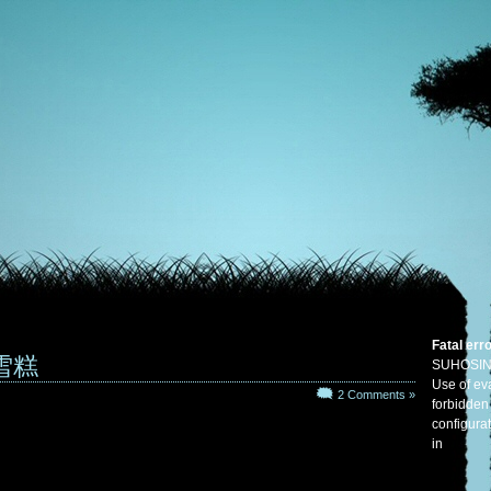
Fatal err
雪糕
SUHOSIN
Use of eva
2 Comments »
forbidden
configura
in