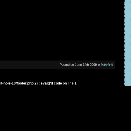
了
Posted on June 14th 2009 in
飲飲食食
hole-10/footer.php(2) : eval()'d code
on line
1