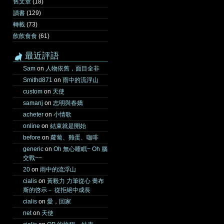
舊文章
(18)
讀書
(129)
轉載
(73)
飲飲食食
(61)
最近評語
Sam
on
人物依舊，面目全非
Smithd871
on
雨中的流浮山
custom
on
天使
samanj
on
志明與春嬌
acheter
on
小情歌
online
on
結束就是開始
before
on
蘿蔔、雞蛋、咖啡
generic
on
Oh 無心睡眠~ Oh 腦
交戰~~
20
on
雨中的流浮山
cialis
on
黃毅力 力筆從心 喬布
斯的啓示－ 從拒絕中成長
cialis
on
愛，回家
net
on
天使