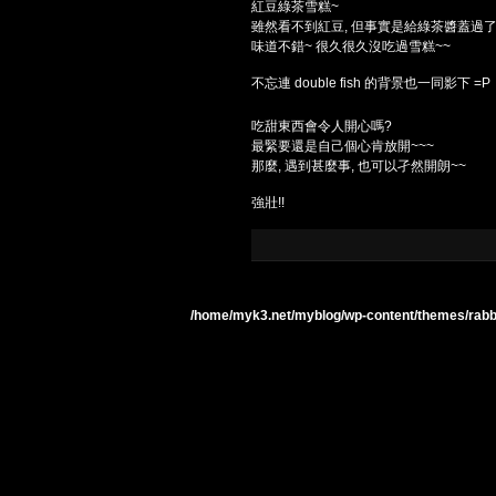
紅豆綠茶雪糕~
雖然看不到紅豆, 但事實是給綠茶醬蓋過
味道不錯~ 很久很久沒吃過雪糕~~
不忘連 double fish 的背景也一同影下 =P
吃甜東西會令人開心嗎?
最緊要還是自己個心肯放開~~~
那麼, 遇到甚麼事, 也可以孑然開朗~~
強壯!!
/home/myk3.net/myblog/wp-content/themes/rabbit-