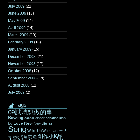
July 2009
(22)
June 2009
(18)
May 2009
(14)
April 2009
(14)
March 2009
(19)
February 2009
(13)
January 2009
(15)
December 2008
(21)
November 2008
(17)
October 2008
(17)
September 2008
(19)
August 2008
(12)
July 2008
(2)
Tags
09試時想做的事
Bowling
career
dinner
donation
ibank
Love
New
job
New Life
rss
Song
Wake Up
Work hard
一
人
創作小K品
前途
生
做節
前路