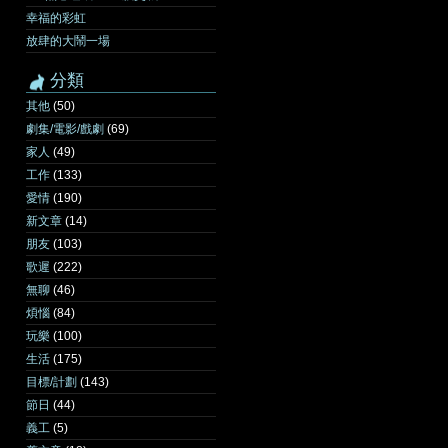
幸福的彩虹
放肆的大鬧一場
分類
其他
(50)
劇集/電影/戲劇
(69)
家人
(49)
工作
(133)
愛情
(190)
新文章
(14)
朋友
(103)
歌遲
(222)
無聊
(46)
煩惱
(84)
玩樂
(100)
生活
(175)
目標/計劃
(143)
節日
(44)
義工
(5)