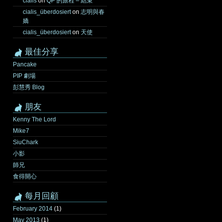
cialis
on
QP 的旅程 – 結束
cialis_überdosiert
on
志明與春
嬌
cialis_überdosiert
on
天使
最佳分享
Pancake
PIP 劇場
彭慧秀 Blog
朋友
Kenny The Lord
Mike7
SiuChark
小影
師兄
食得開心
每月回顧
February 2014
(1)
May 2013
(1)