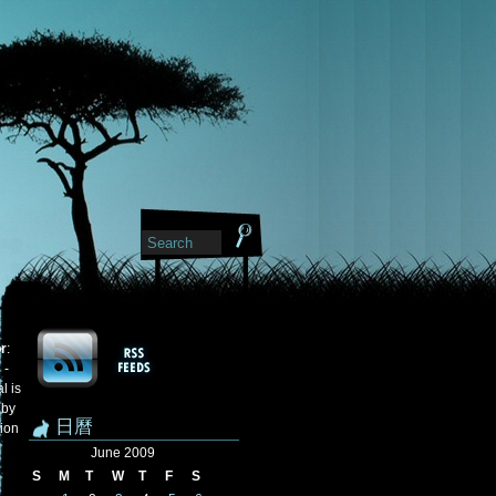
or
:
 -
l is
 by
日曆
tion
June 2009
S
M
T
W
T
F
S