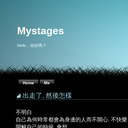
Mystages
Hello，你好嗎？
Home
Me
出走了, 然後怎樣
不明白
自己為何時常都會為身邊的人而不開心, 不快樂
開解自己的時侯, 會想