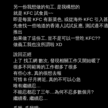
另一份我想做的旬工, 是我構想的
就是 KFC 試食員~~
即是每當 KFC 有新菜色, 或從海外 KFC 引
先會找一些地道的香港人試試反應, 測試適不適
推出
如果做了這份工, 豈不是可以一世吃 KFC??
做義工我也沒所謂啦 XD
說回正經
上了 找工網 數次, 發現相關工作又開始暖了
很多不同範籌的工作都多了很多
有些心水, 真的很想去報
可惜 B 仔月將近, 真的不可以心急
唯有繼續忍…
不能忍都忍了三年…為何不忍多數個月?
繼續看, 繼續忍…