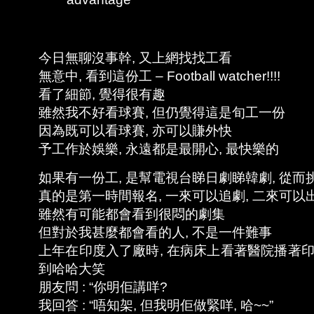
今日無聊沒事幹, 又上網找找工看
無意中, 看到這份工 – Football watcher!!!!
看了細節, 覺得很有趣
雖然我不好看球賽, 但仍覺得這是旬工一份
因為既可以看球賽, 亦可以賺外快
予工作於娛樂, 永遠都是最開心, 最快樂的
如果有一份工, 是幫電視台睇日劇睇韓劇, 從
真的是第一時間報名, 一來可以追劇, 二來可以出
雖然有可能都會看到很悶的劇集
但對於我甚麼都會看的人, 不是一件難事
上年在印度入了廠時, 在病床上看著醫院播著印
到哈哈大笑
朋友問 : “你明佢講咩?
我回答 : “唔知架, 但我明佢做緊咩, 哈~~”