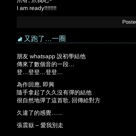
爪呀, 爪我吧~
I am ready!!!!!!!!
Poste
又跑了…一圈
朋友 whatsapp 說初學結他
傳來了數個音的一段…
登…登登…登登…
為作回應, 即興
隨手拿起了久久沒有彈的結他
很自然地彈了這首歌, 回傳給對方
久違了的感覺……
張震嶽 – 愛我別走