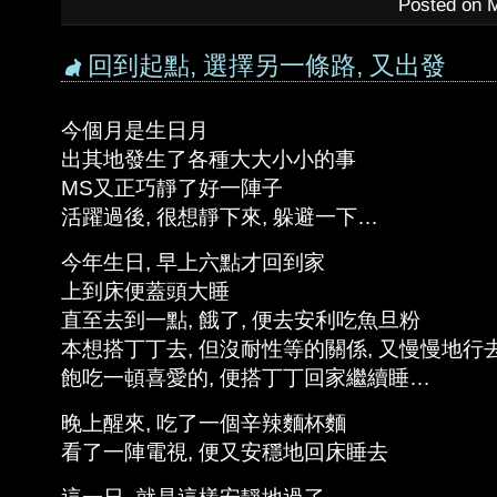
Posted on 
回到起點, 選擇另一條路, 又出發
今個月是生日月
出其地發生了各種大大小小的事
MS又正巧靜了好一陣子
活躍過後, 很想靜下來, 躲避一下…
今年生日, 早上六點才回到家
上到床便蓋頭大睡
直至去到一點, 餓了, 便去安利吃魚旦粉
本想搭丁丁去, 但沒耐性等的關係, 又慢慢地行
飽吃一頓喜愛的, 便搭丁丁回家繼續睡…
晚上醒來, 吃了一個辛辣麵杯麵
看了一陣電視, 便又安穩地回床睡去