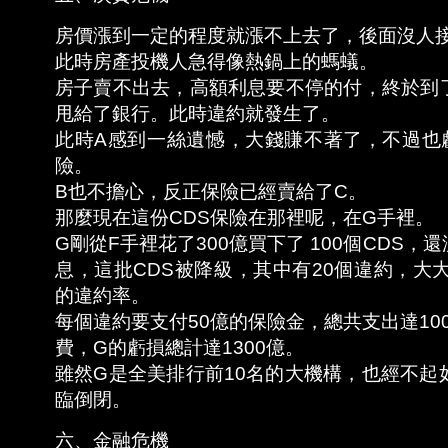
房價漲到一定的程度就漲不上去了，後面沒人
此時房產投機人急得像熱鍋上的螞蟻。
房子賣不出去，高額利息要不停的付，終於到
甩給了銀行。此時違約就發生了。
此時A感到一絲遺憾，大錢賺不著了，不過也
險。
B也不擔心，反正保險已經賣給了C。
那麼現在這份CDS保險在那裡呢，在G手裡。
G剛從F手裡花了300億買下了 100個CDS
息，這批CDS被降級，其中有20個違約，大
的違約率。
每個違約要支付50億的保險金，總共支出達100
費，G的虧損總計達1300億。
雖然G是全美排行前10名的大機構，也經不起
臨倒閉。
六、金融危機