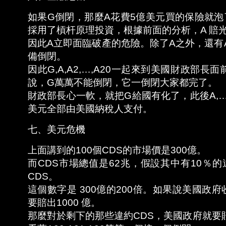
如果G倒閉，那麼A花費5億美元買的保險就泡
採用了槓杆原理投資，根據前面的分析，A 賠
因此A立即面臨破產的危險。除了A之外，還有A2
備倒閉。
因此G,A,A2,…,A20一起來到美國財政部
說，G萬萬不能倒閉，它一倒閉大家都完了。
財政部長心一軟，就把G給國有化了，此後A,…,
美元全部由美國納稅人支付。
七、美元危機
上面講到的100個CDS的市場價是300億。
而CDS市場總值是62兆，假設其中有10％
CDS。
這個數字是 300億的200倍。如果說美國政府
要賠出1000 億。
那麼對於剩下的那些違約CDS，美國政府就要