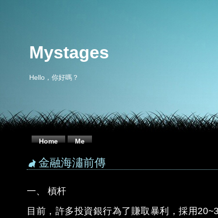
Mystages
Hello，你好嗎？
Home
Me
金融海潚前傳
一、 槓杆
目前，許多投資銀行為了賺取暴利，採用20~