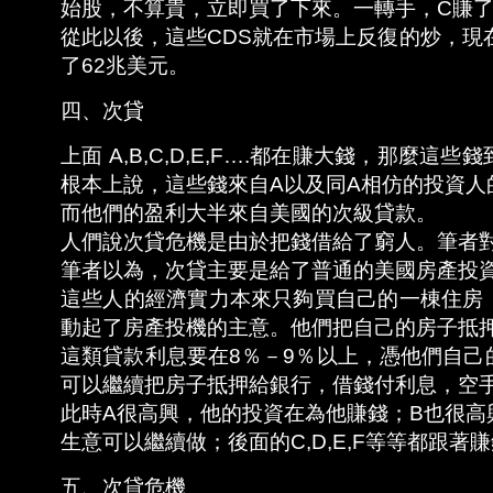
始股，不算貴，立即買了下來。一轉手，C賺了2
從此以後，這些CDS就在市場上反復的炒，現
了62兆美元。
四、次貸
上面 A,B,C,D,E,F….都在賺大錢，那麼
根本上說，這些錢來自A以及同A相仿的投資人
而他們的盈利大半來自美國的次級貸款。
人們說次貸危機是由於把錢借給了窮人。筆者
筆者以為，次貸主要是給了普通的美國房產投
這些人的經濟實力本來只夠買自己的一棟住房
動起了房產投機的主意。他們把自己的房子抵
這類貸款利息要在8％－9％以上，憑他們自己
可以繼續把房子抵押給銀行，借錢付利息，空
此時A很高興，他的投資在為他賺錢；B也很高
生意可以繼續做；後面的C,D,E,F等等都跟著
五、次貸危機