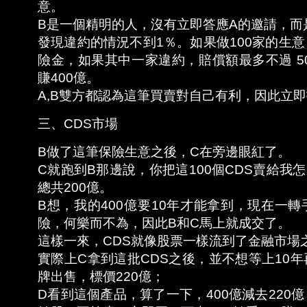
意。
B是一個精明的人，沒有立即答應A的邀請，而
發現違約的情況不到1％。如果做100家的生意
險金，如果其中一家違約，賠償額最多不過 5
賺400億。
A,B雙方都認為這筆買賣對自己有利，因此立
三、CDS市場
B做了這筆保險生意之後，C在旁邊眼紅了。
C就跑到B那邊說，你把這100個CDS賣給我
總共200億。
B想，我的400億要10年才能拿到，現在一轉
險，何樂而不為，因此B和C馬上就成交了。
這樣一來，CDS就像股票一樣流到了金融市場
實際上C拿到這批CDS之後，並不想等上10年
牌出售，標價220億；
D看到這個產品，算了一下，400億減去220億