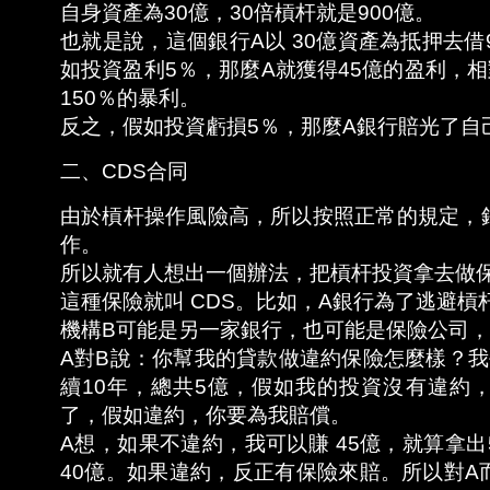
自身資產為30億，30倍槓杆就是900億。
也就是說，這個銀行A以 30億資產為抵押去借
如投資盈利5％，那麼A就獲得45億的盈利，
150％的暴利。
反之，假如投資虧損5％，那麼A銀行賠光了自
二、CDS合同
由於槓杆操作風險高，所以按照正常的規定，
作。
所以就有人想出一個辦法，把槓杆投資拿去做
這種保險就叫 CDS。比如，A銀行為了逃避槓
機構B可能是另一家銀行，也可能是保險公司
A對B說：你幫我的貸款做違約保險怎麼樣？我
續10年，總共5億，假如我的投資沒有違約
了，假如違約，你要為我賠償。
A想，如果不違約，我可以賺 45億，就算拿
40億。如果違約，反正有保險來賠。所以對A