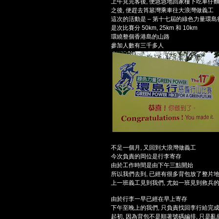
上午見完客後, 便急急地回家樓下吃車仔
之後, 便趕去筲簊灣乘車往大浪灣做義工
這次的活動是 – 第十七屆的綠色力量環島
是次比賽分 50km, 25km 和 10km
環繞整個香港島的山路
參加人數有三千多人
不足一個月, 又回到大浪灣做義工
今次負責的岡位是行李寄存
由於工作時間是由下午三點開始
所以我們去到, 已經有很多背包放了整片地
上一班義工見到我們, 尤如一班見到救兵
由於行李一早已經在早上寄存
下午至晚上的我們, 只負責找回李行給完
起初, 因為背包不是順著號碼編排, 只是亂