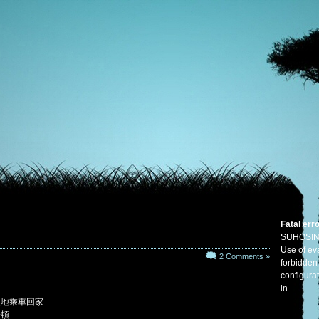
Fatal err
SUHOSIN
Use of eva
2 Comments »
forbidden
configura
in
慢地乘車回家
一頓