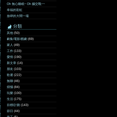
Oh 無心睡眠~ Oh 腦交戰~~
幸福的彩虹
放肆的大鬧一場
分類
其他
(50)
劇集/電影/戲劇
(69)
家人
(49)
工作
(133)
愛情
(190)
新文章
(14)
朋友
(103)
歌遲
(222)
無聊
(46)
煩惱
(84)
玩樂
(100)
生活
(175)
目標/計劃
(143)
節日
(44)