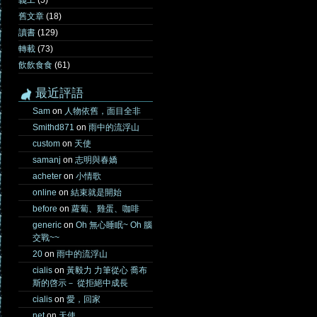
義工
(5)
舊文章
(18)
讀書
(129)
轉載
(73)
飲飲食食
(61)
最近評語
Sam
on
人物依舊，面目全非
Smithd871
on
雨中的流浮山
custom
on
天使
samanj
on
志明與春嬌
acheter
on
小情歌
online
on
結束就是開始
before
on
蘿蔔、雞蛋、咖啡
generic
on
Oh 無心睡眠~ Oh 腦
交戰~~
20
on
雨中的流浮山
cialis
on
黃毅力 力筆從心 喬布
斯的啓示－ 從拒絕中成長
cialis
on
愛，回家
net
on
天使