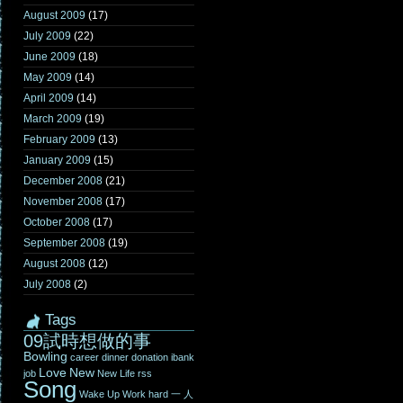
August 2009
(17)
July 2009
(22)
June 2009
(18)
May 2009
(14)
April 2009
(14)
March 2009
(19)
February 2009
(13)
January 2009
(15)
December 2008
(21)
November 2008
(17)
October 2008
(17)
September 2008
(19)
August 2008
(12)
July 2008
(2)
Tags
09試時想做的事
Bowling
career
dinner
donation
ibank
Love
New
job
New Life
rss
Song
Wake Up
Work hard
一
人