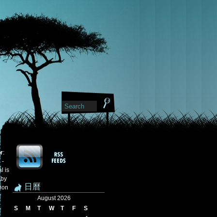
or
:
 -
l is
 by
日曆
tion
August 2026
S
M
T
W
T
F
S