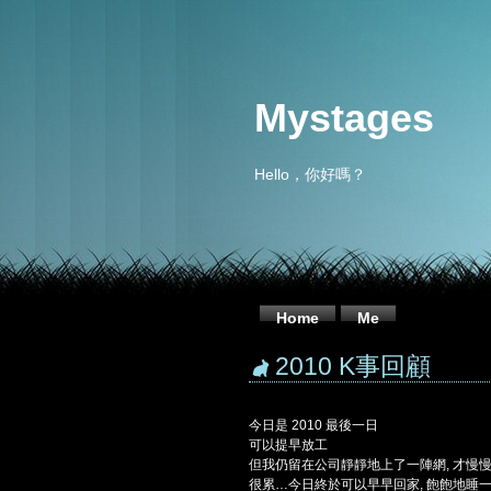
Mystages
Hello，你好嗎？
Home
Me
2010 K事回顧
今日是 2010 最後一日
可以提早放工
但我仍留在公司靜靜地上了一陣網, 才慢
很累…今日終於可以早早回家, 飽飽地睡