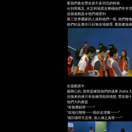
要我們會在營友差不多切完的時侯
分別用風災, 水災和地震去整榻他們辛辛苦
這個遊戲是令他們感受到
第三世界國家的人就和他們一樣, 他們糧食
他們的反應亦只好無奈地接受, 重新建築
在遊戲當中
最開心的, 當然是摧毀他們的成果 (haha X
但換來的便只有各種埋怨與憤怒, 營友都
他們大約都是
“有無攪錯呀~~~~”
“你地行開呀~~~ 唔好走埋黎~~~~”
“呢D係咩天災呀, 係人禍之真呀~~~”