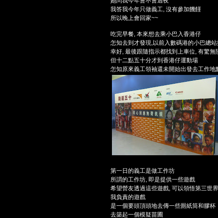
她問我今年會不會過夜
我答我今年只做義工, 沒有參加饑饉
所以晚上會回家~~
吃完早餐, 本來想去乘小巴入香港仔
怎知去到才發現,以前入數碼港的小巴總站搬
幸好, 最後跟隨指示都找到上車位, 有驚無
但十二點五十分才到香港仔運動場
怎知原來義工領袖還未開始出發去工作地點,
第一日的義工是做工作坊
所謂的工作坊, 即是提供一些遊戲
希望營友透過這些遊戲, 可以領悟第三世
我負責的遊戲
是一個要頭頂頭地去傳一些厠紙筒和膠杯
去築起一個模疑苗圃