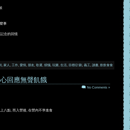
侯
甚麼事
得記念的回憶
劇
,
家人
,
工作
,
愛情
,
朋友
,
歌遲
,
煩惱
,
玩樂
,
生活
,
目標/計劃
,
義工
,
讀書
,
飲飲食食
– 同心回應無聲飢餓
No Comments »
上八點, 而入營後, 在營內不準進食