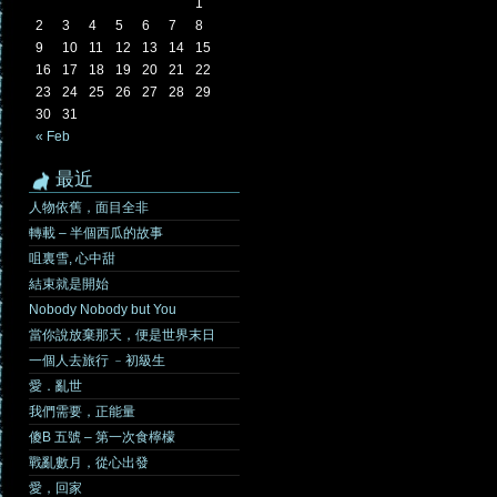
1
2
3
4
5
6
7
8
9
10
11
12
13
14
15
16
17
18
19
20
21
22
23
24
25
26
27
28
29
30
31
« Feb
最近
人物依舊，面目全非
轉載 – 半個西瓜的故事
咀裏雪, 心中甜
結束就是開始
Nobody Nobody but You
當你說放棄那天，便是世界末日
一個人去旅行 ﹣初級生
愛．亂世
我們需要，正能量
傻B 五號 – 第一次食檸檬
戰亂數月，從心出發
愛，回家