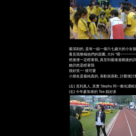
最深刻的, 是有一組一個六七歲大的小女
看見我整榻他們的苗圃, 大叫 “喂~~~~~~~~
然後便一定瞪著我, 真至到最後遊戲後的
她仍然是瞪著我
很好笑~~ 很可愛
小朋友是最純真的, 喜歡就喜歡, 討厭便討
(左) 見到真人, 其實 Stephy 同一般化
(右) 今年參加者的 Tee 靚好多