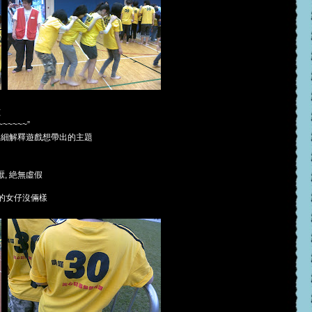
孩
~~~~~”
詳細解釋遊戲想帶出的主題
厭, 絶無虛假
濃粧的女仔沒倆樣