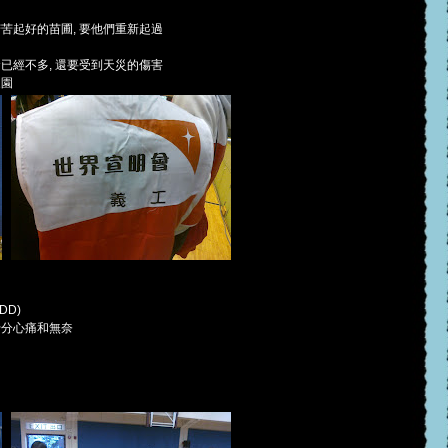
苦起好的苗圃, 要他們重新起過
已經不多, 還要受到天災的傷害
家園
DD)
十分心痛和無奈