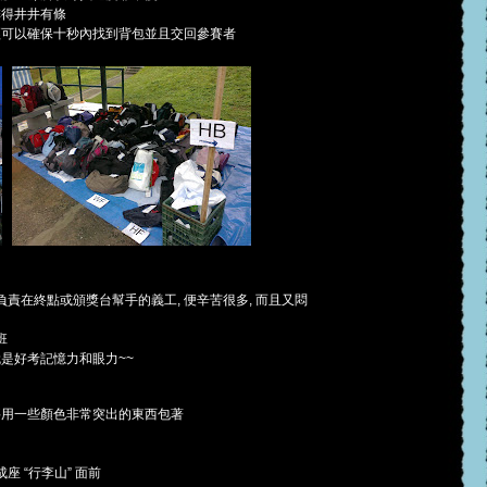
排得井井有條
經可以確保十秒內找到背包並且交回參賽者
負責在終點或頒獎台幫手的義工, 便辛苦很多, 而且又悶
班
過就是好考記憶力和眼力~~
要用一些顏色非常突出的東西包著
座 “行李山” 面前