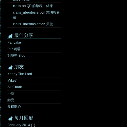
cialis
on
QP 的旅程 – 結束
cialis_überdosiert
on
志明與春
嬌
cialis_überdosiert
on
天使
最佳分享
Pancake
PIP 劇場
彭慧秀 Blog
朋友
Kenny The Lord
Mike7
SiuChark
小影
師兄
食得開心
每月回顧
February 2014
(1)