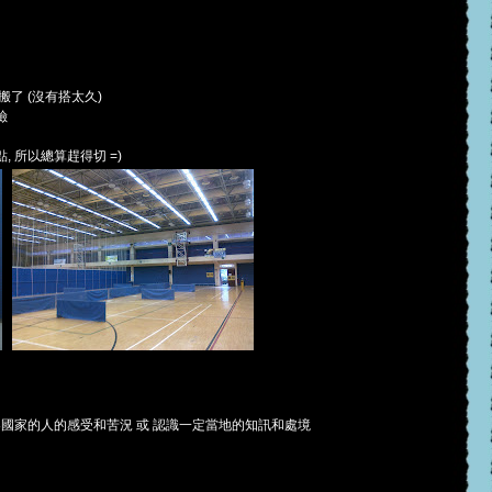
了 (沒有搭太久)
險
 所以總算趕得切 =)
界國家的人的感受和苦況 或 認識一定當地的知訊和處境