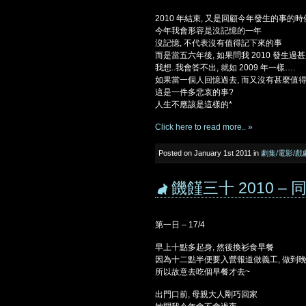
2010 年結束, 又是回顧今年發生的事的時
今年我會形容是沒記憶的一年
沒記憶, 不代表沒有值得記下來的事
而是當五六年後, 如果問我 2010 發生過
我想..我會答不出, 就如 2009 年一樣….
如果當一個人回憶過去, 而又沒有甚麼值
這是一件多悲哀的事?
人生不應該是這樣的*
Click here to read more.. »
Posted on January 1st 2011 in
劇集/電影/戲
饑饉三十 2010 
第一日 – 17/4
早上十點多起身, 然後換衫食早餐
因為十二點半便要入營報道做義工, 做到晚
所以故意去吃個早餐才去~
出門口前, 母親大人剛巧回家