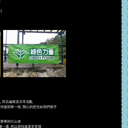
麵
行
, 而且編號是非常混亂
的待援部隊一樣, 開心的想交給我們接手
成賽事的行山者
擺一通, 所以尋找速度非常慢