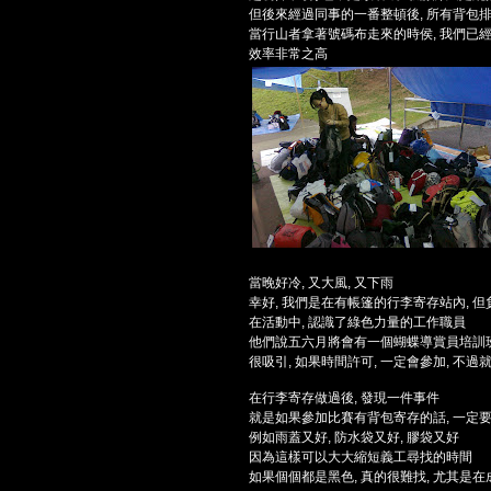
但後來經過同事的一番整頓後, 所有背包
當行山者拿著號碼布走來的時侯, 我們已
效率非常之高
當晚好冷, 又大風, 又下雨
幸好, 我們是在有帳篷的行李寄存站內, 但
在活動中, 認識了綠色力量的工作職員
他們說五六月將會有一個蝴蝶導賞員培訓
很吸引, 如果時間許可, 一定會參加, 不
在行李寄存做過後, 發現一件事件
就是如果參加比賽有背包寄存的話, 一定
例如雨蓋又好, 防水袋又好, 膠袋又好
因為這樣可以大大縮短義工尋找的時間
如果個個都是黑色, 真的很難找, 尤其是在成