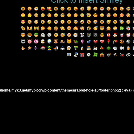
Click to Insert Smiley
/home/myk3.net/myblog/wp-content/themes/rabbit-hole-10/footer.php(2) : eval()