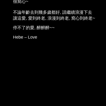
很窩心~
不論年齡去到幾多歲都好, 請繼續浪漫下去
讓這愛, 愛到終老, 浪漫到終老, 窩心到終老~
停不了的愛, 醉醉醉~~
Hebe – Love