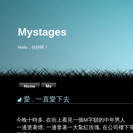
Mystages
Hello，你好嗎？
Home
Me
愛 . 一直愛下去
今晚十時多, 在街上看見一個M字額的中年男人
一邊煲著煙, 一邊拿著一大紮紅玫瑰, 在公司樓下