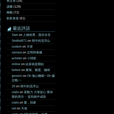
舊文章
(18)
讀書
(129)
轉載
(73)
飲飲食食
(61)
最近評語
Sam
on
人物依舊，面目全非
Smithd871
on
雨中的流浮山
custom
on
天使
samanj
on
志明與春嬌
acheter
on
小情歌
online
on
結束就是開始
before
on
蘿蔔、雞蛋、咖啡
generic
on
Oh 無心睡眠~ Oh 腦
交戰~~
20
on
雨中的流浮山
cialis
on
黃毅力 力筆從心 喬布
斯的啓示－ 從拒絕中成長
cialis
on
愛，回家
net
on
天使