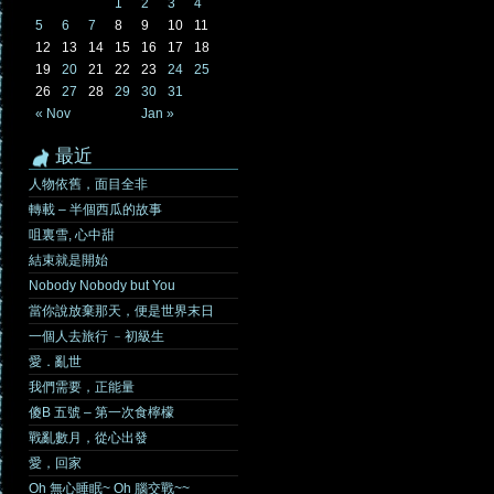
1
2
3
4
5
6
7
8
9
10
11
12
13
14
15
16
17
18
19
20
21
22
23
24
25
26
27
28
29
30
31
« Nov
Jan »
最近
人物依舊，面目全非
轉載 – 半個西瓜的故事
咀裏雪, 心中甜
結束就是開始
Nobody Nobody but You
當你說放棄那天，便是世界末日
一個人去旅行 ﹣初級生
愛．亂世
我們需要，正能量
傻B 五號 – 第一次食檸檬
戰亂數月，從心出發
愛，回家
Oh 無心睡眠~ Oh 腦交戰~~