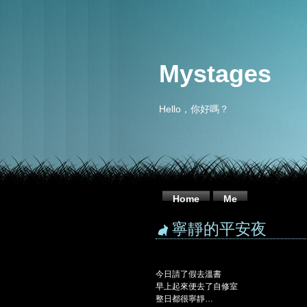
Mystages
Hello，你好嗎？
Home
Me
寧靜的平安夜
今日請了假去溫書
早上起來便去了自修室
整日都很寧靜…