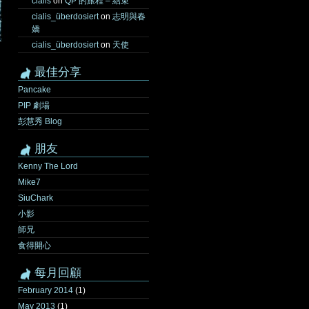
cialis
on
QP 的旅程 – 結束
cialis_überdosiert
on
志明與春
嬌
cialis_überdosiert
on
天使
最佳分享
Pancake
PIP 劇場
彭慧秀 Blog
朋友
Kenny The Lord
Mike7
SiuChark
小影
師兄
食得開心
每月回顧
February 2014
(1)
May 2013
(1)