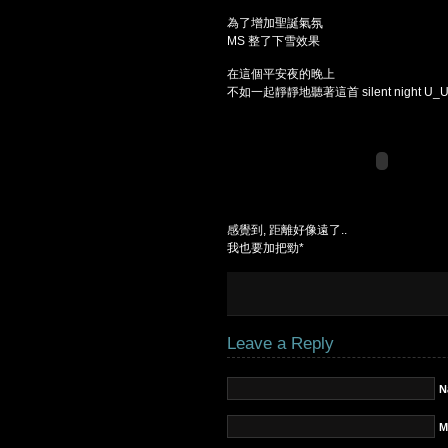
為了增加聖誕氣氛
MS 整了下雪效果
在這個平安夜的晚上
不如一起靜靜地聽著這首 silent night U_
感覺到, 距離好像遠了..
我也要加把勁*
Leave a Reply
N
M