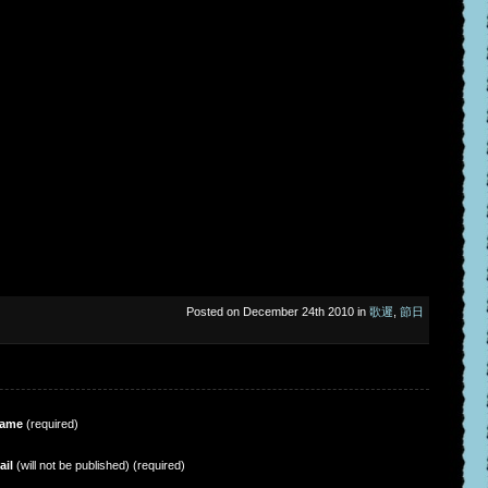
U
Posted on December 24th 2010 in
歌遲
,
節日
ame
(required)
ail
(will not be published) (required)