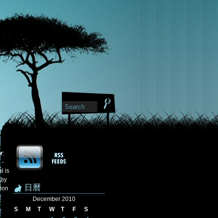
or
:
 -
l is
 by
日曆
tion
December 2010
S
M
T
W
T
F
S