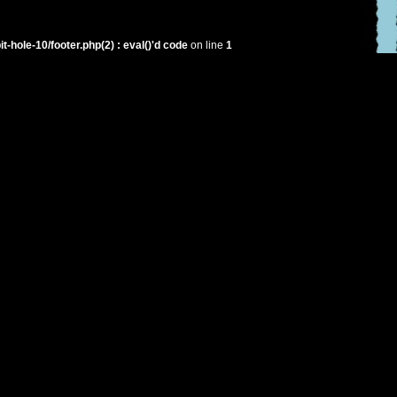
hole-10/footer.php(2) : eval()'d code
on line
1