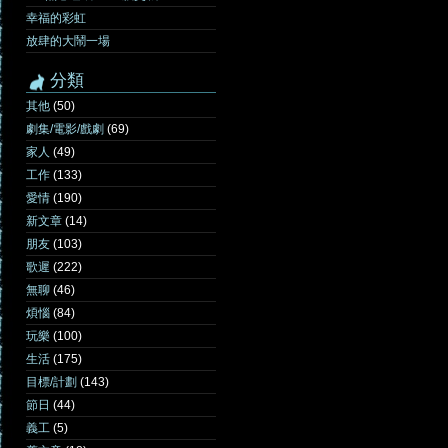
幸福的彩虹
放肆的大鬧一場
分類
其他
(50)
劇集/電影/戲劇
(69)
家人
(49)
工作
(133)
愛情
(190)
新文章
(14)
朋友
(103)
歌遲
(222)
無聊
(46)
煩惱
(84)
玩樂
(100)
生活
(175)
目標/計劃
(143)
節日
(44)
義工
(5)