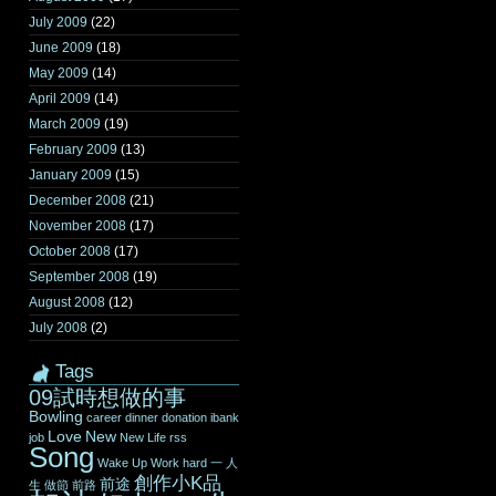
July 2009
(22)
June 2009
(18)
May 2009
(14)
April 2009
(14)
March 2009
(19)
February 2009
(13)
January 2009
(15)
December 2008
(21)
November 2008
(17)
October 2008
(17)
September 2008
(19)
August 2008
(12)
July 2008
(2)
Tags
09試時想做的事
Bowling
career
dinner
donation
ibank
Love
New
job
New Life
rss
Song
Wake Up
Work hard
一
人
創作小K品
前途
生
做節
前路