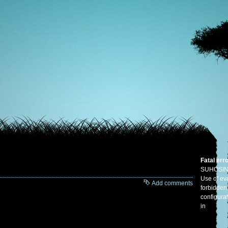
Fatal err
SUHOSIN
Use of eva
Add comments
forbidden
configura
in