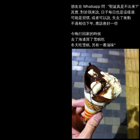
朋友在 Whatsapp 問 : “聖誕真是不出來?”
其實, 對於我來說, 日子每日也是這樣過
可能是習慣, 或者可以說, 失去了衝動
不過相信下年, 應該會好一些
今晚行回家的時侯
去了海邊買了雪糕吃
冬天吃雪糕, 另有一番滋味*