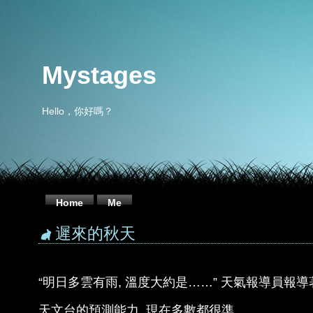
Mystages
Hello，你好嗎？
Home
Me
遲來的秋天
“明日多雲有雨, 溫度大約是……” 天氣報導員報導
天文台的預測能力, 現在多數都很準