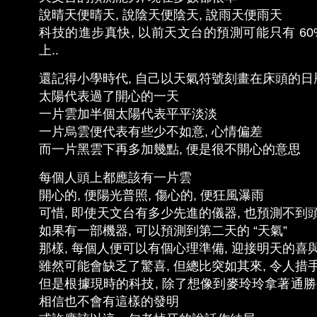
說晴天便晴天, 說陰天便陰天, 說雨天便雨天
科技的進步真快, 以前天文台的預測可能只有 60% 
上..
還記得小學時代, 自己以天氣符號刻畫在床頭的日
太陽代表過了開心的一天
一片雲加半個太陽代表平平淡淡
一片烏雲便代表有些少不如意, 心情偏差
而一片黑雲下再多加幾點, 便是很不開心的意思
每個人頭上都應該有一片雲
開心的, 便陽光普照, 傷心的, 便狂風瀑雨
可惜, 即使天文台有多少先進的儀器, 也預測不到
如果有一部機器, 可以預測到第二天的 “天氣”
那樣, 每個人便可以有個心理準備, 迎接明天的喜
雖然可能會缺乏了驚喜, 但總比突如其來, 令人措
但是根據現時的科技, 除了想像到麥玲玲拿著通勝
相信也不會有這樣的發明