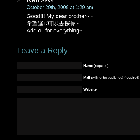
Says:
October 29th, 2008 at 1:29 am
Good!!! My dear brother~~
希望遲D可以去探你~
Add oil for everything~
Leave a Reply
Name
(required)
Mail
(will not be published) (required)
Website