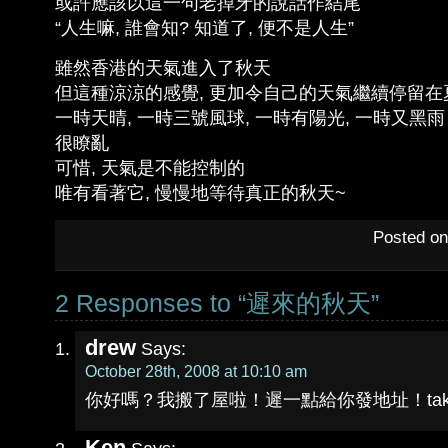
或許應該以這一句老掉牙的說話作結尾
“人生嘛, 誰會知? 知道了, 便不是人生”
雖然香港的天氣進入了秋天
但這種涼涼的感覺, 更加令自己的天氣繼續停留在
一時天晴, 一時三號風球, 一時有陽光, 一時又黑雨
很瞭亂
可惜, 天氣是不能控制的
唯有看著它, 慢慢地等待真正的秋天~
Posted on
2 Responses to “遲來的秋天”
drew
Says:
October 28th, 2008 at 10:10 am
你好嗎？我搬了屋啦！遲一點給你發地址！take c
Ken