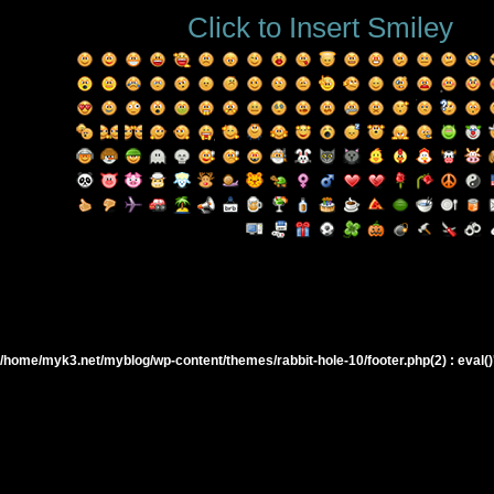
Click to Insert Smiley
/home/myk3.net/myblog/wp-content/themes/rabbit-hole-10/footer.php(2) : eval()